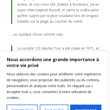
acteur, et voici mon site. J’habite à Bordeaux, j’ai un
super chien baptisé Russell, et j’aime la vodka (ainsi
qu’être surpris par la pluie soudaine lors de longues
balades sur la plage au coucher du soleil).
…ou quelque chose comme cela :
La société 123 Machin Truc a été créée en 1971, et
n’a cessé de proposer au public des machins-trucs
Nous accordons une grande importance à
de qualité depuis lors. Située à Saint-Remy-en-
votre vie privé
Bouzemont-Saint-Genest-et-Isson, 123 Machin
Truc emploie 2 000 personnes, et fabrique toutes
Nous utilisons des cookies pour améliorer votre expérience
sortes de bidules supers pour la communauté
de navigation, vous proposer des publicités ou du contenu
bouzemontoise.
personnalisés et analyser notre trafic. En cliquant sur «
Accepter tout », vous consentez à notre utilisation de
En tant que nouvel utilisateur ou utilisatrice de
cookies.
WordPress, vous devriez vous rendre sur
votre tableau
de bord
pour supprimer cette page et créer de
Personnaliser
Tout rejeter
Accepter tout