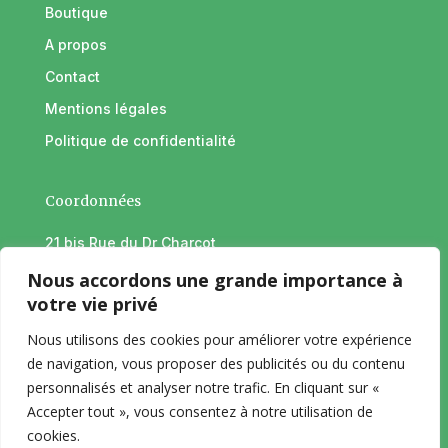
Boutique
A propos
Contact
Mentions légales
Politique de confidentialité
Coordonnées
21 bis Rue du Dr Charcot,
59700 Marcq-en-Barœul
Nous accordons une grande importance à
France
votre vie privé
06 73 35 18 63
Nous utilisons des cookies pour améliorer votre expérience
agenceathos[@]gmail.com
de navigation, vous proposer des publicités ou du contenu
personnalisés et analyser notre trafic. En cliquant sur «
Accepter tout », vous consentez à notre utilisation de
cookies.
Copyright © 2026 Agence Athos