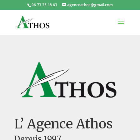
06 73 35 18 63
agenceathos@gmail.com
L’ Agence Athos
Depuis 1997