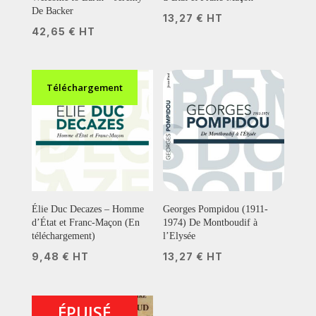
De Backer
13,27
€
HT
42,65
€
HT
Téléchargement
Élie Duc Decazes – Homme
Georges Pompidou (1911-
d’État et Franc-Maçon (En
1974) De Montboudif à
téléchargement)
l’Elysée
9,48
€
HT
13,27
€
HT
ÉPUISÉ