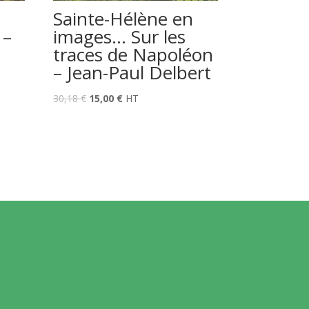
Sainte-Hélène en
 –
images… Sur les
traces de Napoléon
– Jean-Paul Delbert
Le
Le
30,18
€
15,00
€
HT
prix
prix
initial
actuel
était :
est :
30,18 €.
15,00 €.