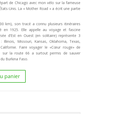
 départ de Chicago avec mon vélo sur la fameuse
États-Unis. La « Mother Road » a écrit une partie
00 km), son tracé a connu plusieurs itinéraires
é en 1925. Elle appelle au voyage et fascine
rsée d’Est en Ouest (en solitaire) représente 3
: Illinois, Missouri, Kansas, Oklahoma, Texas,
Californie. Faire voyager le «Cœur rouge» de
e sur la route 66 a surtout permis de sauver
 du Burkina Faso.
au panier