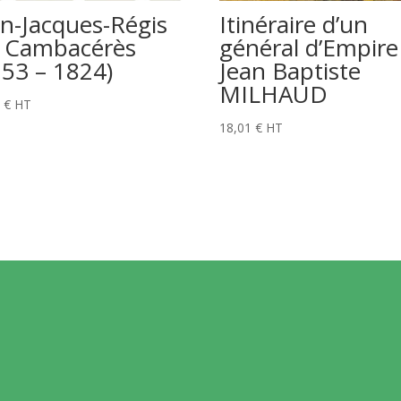
an-Jacques-Régis
Itinéraire d’un
 Cambacérès
général d’Empire
753 – 1824)
Jean Baptiste
MILHAUD
7
€
HT
18,01
€
HT