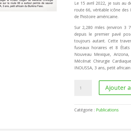
Le 15 avril 2022, je suis au
route 66, véritable icône des 
de l’histoire américaine.
Sur 2,280 miles (environ 3 7
depuis le premier pavé pos
toujours autant. Cette trave
fuseaux horaires et 8 États 
Nouveau Mexique, Arizona, 
Mécénat Chirurgie Cardiaqu
INOUSSA, 3 ans, petit africain
quantité
Ajouter 
de
Sur
la
Route
Catégorie :
Publications
66
–
Jean-